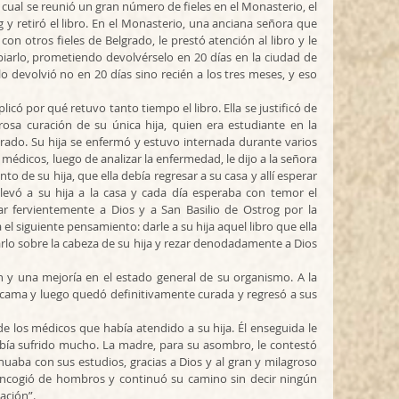
a cual se reunió un gran número de fieles en el Monasterio, el 
y retiró el libro. En el Monasterio, una anciana señora que 
on otros fieles de Belgrado, le prestó atención al libro y le 
iarlo, prometiendo devolvérselo en 20 días en la ciudad de 
 lo devolvió no en 20 días sino recién a los tres meses, y eso 
icó por qué retuvo tanto tiempo el libro. Ella se justificó de 
osa curación de su única hija, quien era estudiante en la 
grado. Su hija se enfermó y estuvo internada durante varios 
 médicos, luego de analizar la enfermedad, le dijo a la señora 
o de su hija, que ella debía regresar a su casa y allí esperar 
levó a su hija a la casa y cada día esperaba con temor el 
 fervientemente a Dios y a San Basilio de Ostrog por la 
 el siguiente pensamiento: darle a su hija aquel libro que ella 
arlo sobre la cabeza de su hija y rezar denodadamente a Dios 
n y una mejoría en el estado general de su organismo. A la 
 cama y luego quedó definitivamente curada y regresó a sus 
 los médicos que había atendido a su hija. Él enseguida le 
bía sufrido mucho. La madre, para su asombro, le contestó 
nuaba con sus estudios, gracias a Dios y al gran y milagroso 
 encogió de hombros y continuó su camino sin decir ningún 
ción”.    