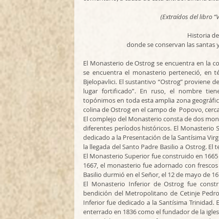
(Extraídos del libro “
Historia d
donde se conservan las santas y
El Monasterio de Ostrog se encuentra en la cor
se encuentra el monasterio perteneció, en té
Bjelopavlici. El sustantivo “Ostrog” proviene del
lugar fortificado”. En ruso, el nombre tien
topónimos en toda esta amplia zona geográfica 
colina de Ostrog en el campo de  Popovo, cerca
El complejo del Monasterio consta de dos monast
diferentes períodos históricos. El Monasterio 
dedicado a la Presentación de la Santísima Virg
la llegada del Santo Padre Basilio a Ostrog. El 
El Monasterio Superior fue construido en 1665 p
1667, el monasterio fue adornado con fresco
Basilio durmió en el Señor, el 12 de mayo de 16
El Monasterio Inferior de Ostrog fue constr
bendición del Metropolitano de Cetinje Pedro 
Inferior fue dedicado a la Santísima Trinidad. 
enterrado en 1836 como el fundador de la igles