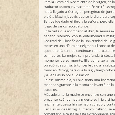
Para la Fiesta del Nacimiento de la Virgen, en l
traductor Maxim Jovovic también visitó Ostrog 
había llegado a Ostrog en peregrinación junto c
pidió a Maxim Jovovic que se lo diera para cop
Bar. Le fue dado el libro a la señora, pero ella
luego de varios recordatorios.
En la carta que acompañó al libro, la señora expl
haberlo retenido, con la enfermedad y milagr
Facultad de Filosofía de la Universidad de Bel
meses en una clínica de Belgrado. El concilio de
que no tenía sentido continuar con el tratamient
su muerte. La mujer, con profunda tristeza, l
momento de su muerte. Ella comenzó a rezar
curación de su hija. Entonces le vino a la cabeza
tomó en Ostrog, para que lo lea; y luego coloc
y a San Basilio por su curación.
En ese mismo día, su hija sintió una liberació
mañana siguiente, ella misma se levantó de la
estudios.
Más adelante, la madre se encontró con uno de
preguntó cuándo había muerto su hija y si ha
felizmente que su hija se había curado y conti
San Basilio de Ostrog. El médico, callado, se
comentario, a causa de esta extraordinaria situa