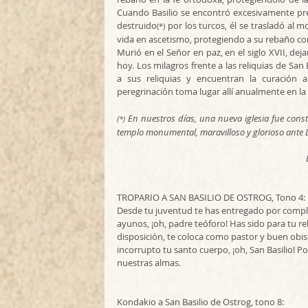
Cuando Basilio se encontró excesivamente pr
destruido
 por los turcos, él se trasladó al
(*)
vida en ascetismo, protegiendo a su rebaño con
Murió en el Señor en paz, en el siglo XVII, deja
hoy. Los milagros frente a las reliquias de San
a sus reliquias y encuentran la curación 
peregrinación toma lugar allí anualmente en la 
 En nuestros días, una nueva iglesia fue cons
(*)
templo monumental, maravilloso y glorioso ante D
TROPARIO A SAN BASILIO DE OSTROG, Tono 4:
Desde tu juventud te has entregado por comple
ayunos, ¡oh, padre teóforo! Has sido para tu r
disposición, te coloca como pastor y buen obisp
incorrupto tu santo cuerpo, ¡oh, San Basilio! Po
nuestras almas.
Kondakio a San Basilio de Ostrog, tono 8: