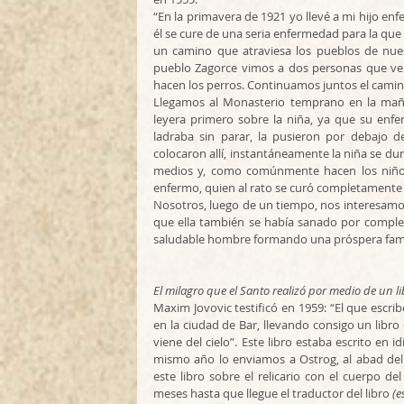
“En la primavera de 1921 yo llevé a mi hijo enf
él se cure de una seria enfermedad para la que
un camino que atraviesa los pueblos de nuest
pueblo Zagorce vimos a dos personas que ven
hacen los perros. Continuamos juntos el camino
Llegamos al Monasterio temprano en la mañan
leyera primero sobre la niña, ya que su enf
ladraba sin parar, la pusieron por debajo de
colocaron allí, instantáneamente la niña se du
medios y, como comúnmente hacen los niños 
enfermo, quien al rato se curó completamente 
Nosotros, luego de un tiempo, nos interesamo
que ella también se había sanado por complet
saludable hombre formando una próspera fami
El milagro que el Santo realizó por medio de un l
Maxim Jovovic testificó en 1959: “El que escri
en la ciudad de Bar, llevando consigo un libro
viene del cielo”. Este libro estaba escrito en 
mismo año lo enviamos a Ostrog, al abad del 
este libro sobre el relicario con el cuerpo de
meses hasta que llegue el traductor del libro 
(e