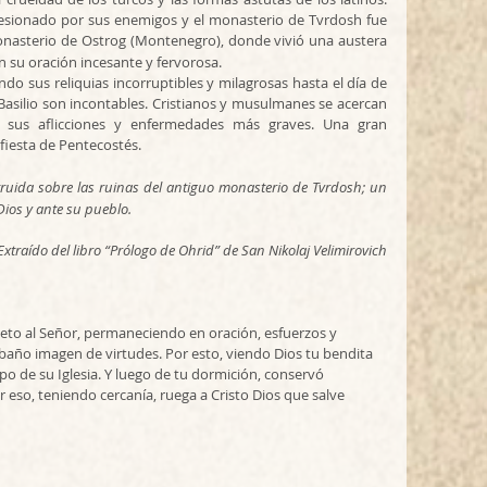
esionado por sus enemigos y el monasterio de Tvrdosh fue 
 monasterio de Ostrog (Montenegro), donde vivió una austera 
 su oración incesante y fervorosa. 
ndo sus reliquias incorruptibles y milagrosas hasta el día de 
 Basilio son incontables. Cristianos y musulmanes se acercan 
a sus aflicciones y enfermedades más graves. Una gran 
fiesta de Pentecostés.
truida sobre las ruinas del antiguo monasterio de Tvrdosh; un 
ios y ante su pueblo. 
Extraído del libro “Prólogo de Ohrid” de San Nikolaj Velimirovich
to al Señor, permaneciendo en oración, esfuerzos y 
ebaño imagen de virtudes. Por esto, viendo Dios tu bendita 
o de su Iglesia. Y luego de tu dormición, conservó 
r eso, teniendo cercanía, ruega a Cristo Dios que salve 