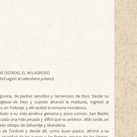
 DE OSTROG, EL MILAGROSO
ril según el calendario juliano)
ovina, de padres sencillos y temerosos de Dios. Desde su 
glesia de Dios y cuando alcanzó la madurez, ingresó al 
en Trebinje, y allí recibió la tonsura monástica. 
do a su vida ascética genuina y poco común. San Basilio 
 cada una más pesada y difícil que su anterior. Más tarde, en 
rado obispo de Zahumlje y Skenderia. 
o de Tvrdosh y desde allí, como buen pastor, afirmó a su 
crueldad de los turcos y las formas astutas de los latinos. 