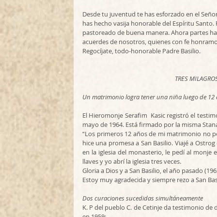
Desde tu juventud te has esforzado en el Señor,
has hecho vasija honorable del Espíritu Santo. 
pastoreado de buena manera. Ahora partes haci
acuerdes de nosotros, quienes con fe honramo
Regocíjate, todo-honorable Padre Basilio.
TRES MILAGROS
Un matrimonio logra tener una niña luego de 12 añ
El Hieromonje Serafim  Kasic registró el testi
mayo de 1964. Está firmado por la misma Stan
“Los primeros 12 años de mi matrimonio no po
hice una promesa a San Basilio. Viajé a Ostrog
en la iglesia del monasterio, le pedí al monje 
llaves y yo abrí la iglesia tres veces.
Gloria a Dios y a San Basilio, el año pasado (19
Estoy muy agradecida y siempre rezo a San Basil
Dos curaciones sucedidas simultáneamente
K. P del pueblo C. de Cetinje da testimonio de
en 1959: 