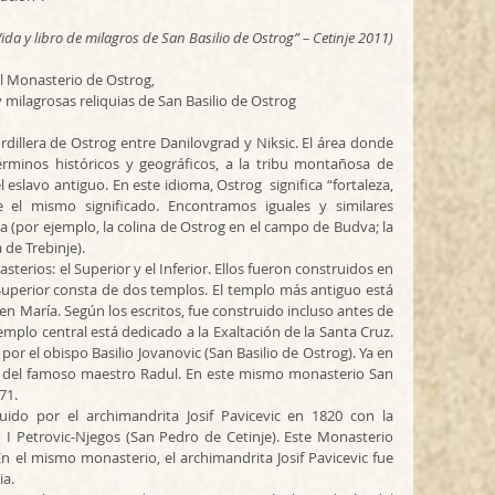
Vida y libro de milagros de San Basilio de Ostrog” – Cetinje 2011)
el Monasterio de Ostrog, 
 milagrosas reliquias de San Basilio de Ostrog
dillera de Ostrog entre Danilovgrad y Niksic. El área donde 
rminos históricos y geográficos, a la tribu montañosa de 
 eslavo antiguo. En este idioma, Ostrog  significa “fortaleza, 
e el mismo significado. Encontramos iguales y similares 
(por ejemplo, la colina de Ostrog en el campo de Budva; la 
 de Trebinje).
erios: el Superior y el Inferior. Ellos fueron construidos en 
Superior consta de dos templos. El templo más antiguo está 
en María. Según los escritos, fue construido incluso antes de 
templo central está dedicado a la Exaltación de la Santa Cruz. 
or el obispo Basilio Jovanovic (San Basilio de Ostrog). Ya en 
s del famoso maestro Radul. En este mismo monasterio San 
71.
uido por el archimandrita Josif Pavicevic en 1820 con la 
I Petrovic-Njegos (San Pedro de Cetinje). Este Monasterio 
En el mismo monasterio, el archimandrita Josif Pavicevic fue 
ia.