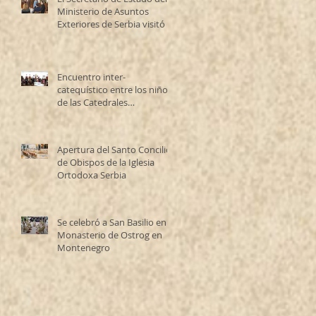
Ministerio de Asuntos
Exteriores de Serbia visitó la
Catedral Ortodoxa Serbia
en Buenos Aires y habló con
los fieles
Encuentro inter-
catequístico entre los niños
de las Catedrales
Antioqueña y Serbia
Apertura del Santo Concilio
de Obispos de la Iglesia
Ortodoxa Serbia
Se celebró a San Basilio en el
Monasterio de Ostrog en
Montenegro