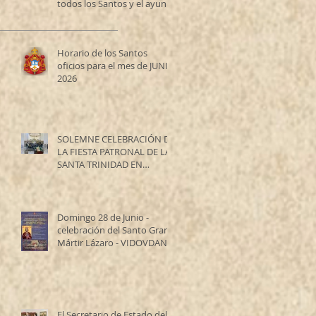
todos los Santos y el ayuno
de los Santos Apóstoles
Horario de los Santos
oficios para el mes de JUNIO
2026
SOLEMNE CELEBRACIÓN DE
LA FIESTA PATRONAL DE LA
SANTA TRINIDAD EN
RESISTENCIA
Domingo 28 de Junio -
celebración del Santo Gran
Mártir Lázaro - VIDOVDAN
El Secretario de Estado del