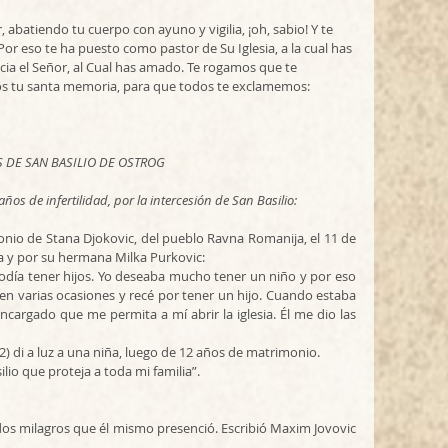
 abatiendo tu cuerpo con ayuno y vigilia, ¡oh, sabio! Y te 
Por eso te ha puesto como pastor de Su Iglesia, a la cual has 
a el Señor, al Cual has amado. Te rogamos que te 
s tu santa memoria, para que todos te exclamemos: 
 DE SAN BASILIO DE OSTROG
os de infertilidad, por la intercesión de San Basilio:
monio de Stana Djokovic, del pueblo Ravna Romanija, el 11 de 
a y por su hermana Milka Purkovic:
día tener hijos. Yo deseaba mucho tener un niño y por eso 
 en varias ocasiones y recé por tener un hijo. Cuando estaba 
encargado que me permita a mí abrir la iglesia. Él me dio las 
62) di a luz a una niña, luego de 12 años de matrimonio.
io que proteja a toda mi familia”.
 dos milagros que él mismo presenció. Escribió Maxim Jovovic 