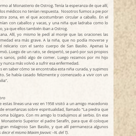
ermo al Monasterio de Ostrog. Tenía la esperanza de que allí, 
 los médicos no tenían respuesta.  Nosotros fuimos a pie por 
ra zona, en el que acostumbran circular a caballo. En el 
ían con caballos y vacas, y una niña que ladraba como lo 
, ya que ellos también iban a Ostrog.
a. Allí, yo mismo le pedí al monje que las oraciones las 
ermedad era más grave. A la niña, que no podía moverse y 
l relicario con el santo cuerpo de San Basilio. Apenas la 
rmió. Luego de un rato, se despertó, se paró por sus propios 
sanos, pidió algo de comer. Luego rezamos por mi hijo 
y nunca más volvió a sufrir esa enfermedad.
s en saber cómo se encontraba esta niña curada, y supimos 
o. Se había casado felizmente y comenzado a vivir con un 
lia".
ibro
be estas líneas una vez en 1958 visitó a un amigo macedonio 
 de enseñanzas sobre espiritualidad, llamado “La piedra que 
idioma búlgaro. Con mi amigo lo tradujimos al serbio. En ese 
Monasterio Superior el padre Serafín, para que él coloque 
l gran milagroso San Basilio, y que allí permanezca algunos 
s decir el mismo Maxim Jovovic –N. del T).