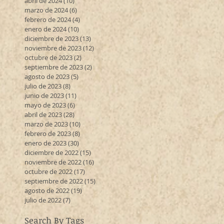
abril de 2024
(10)
10 entradas
marzo de 2024
(6)
6 entradas
febrero de 2024
(4)
4 entradas
enero de 2024
(10)
10 entradas
diciembre de 2023
(13)
13 entradas
noviembre de 2023
(12)
12 entradas
octubre de 2023
(2)
2 entradas
septiembre de 2023
(2)
2 entradas
agosto de 2023
(5)
5 entradas
julio de 2023
(8)
8 entradas
junio de 2023
(11)
11 entradas
mayo de 2023
(6)
6 entradas
abril de 2023
(28)
28 entradas
marzo de 2023
(10)
10 entradas
febrero de 2023
(8)
8 entradas
enero de 2023
(30)
30 entradas
diciembre de 2022
(15)
15 entradas
noviembre de 2022
(16)
16 entradas
octubre de 2022
(17)
17 entradas
septiembre de 2022
(15)
15 entradas
agosto de 2022
(19)
19 entradas
julio de 2022
(7)
7 entradas
Search By Tags