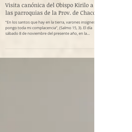
Visita canónica del Obispo Kirilo a
las parroquias de la Prov. de Chaco
“En los santos que hay en la tierra, varones insignes,
pongo toda mi complacencia”, (Salmo 15, 3). El día
sábado 8 de noviembre del presente año, en la
festividad del Santo mártir Demetrio, emanador de
mirra, la Parroquia San Nicolás en Machagai, Chaco,
tuvo la visita de nuestro padre y pastor diocesano, Su
Eminencia Kirilo, Obispo de Buenos Aires, Sur y
Centro América, quien celebró con la comunidad
parroquial la Divina Eucaristía Episcopal. En el servicio
litúrgico concele