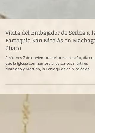
Visita del Embajador de Serbia a la
Parroquia San Nicolás en Machagai,
Chaco
El viernes 7 de noviembre del presente año, día en
que la Iglesia conmemora a los santos mártires
Marciano y Martirio, la Parroquia San Nicolás en
Machagai - Chaco, tuvo la visita del señor Veljko Lazic,
Embajador de la República de Serbia para la República
de la Argentina. El señor embajador, junto con su
comitiva, fue recibido por el Hieromonje Amfilohije,
Superior de la Parroquia, y dos veteranos de la
reserva militar de la Argentina que son afines al