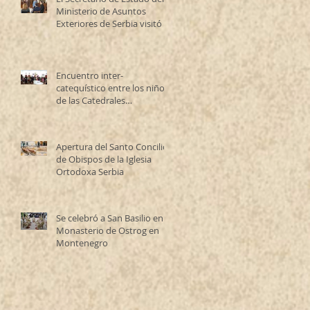
Ministerio de Asuntos
Exteriores de Serbia visitó la
Catedral Ortodoxa Serbia
en Buenos Aires y habló con
los fieles
Encuentro inter-
catequístico entre los niños
de las Catedrales
Antioqueña y Serbia
Apertura del Santo Concilio
de Obispos de la Iglesia
Ortodoxa Serbia
Se celebró a San Basilio en el
Monasterio de Ostrog en
Montenegro