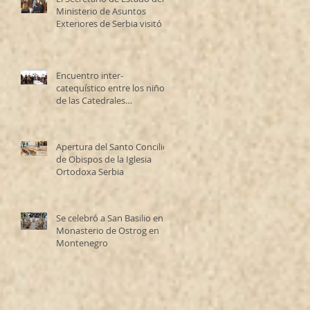
Ministerio de Asuntos
Exteriores de Serbia visitó la
Catedral Ortodoxa Serbia
en Buenos Aires y habló con
los fieles
Encuentro inter-
catequístico entre los niños
de las Catedrales
Antioqueña y Serbia
Apertura del Santo Concilio
de Obispos de la Iglesia
Ortodoxa Serbia
Se celebró a San Basilio en el
Monasterio de Ostrog en
Montenegro