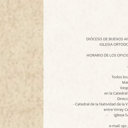
DIÓCESIS DE BUENOS A
IGLESIA ORTODO
HORARIO DE LOS OFICIO
Todos los
Mat
Vesp
en la Catedral
Direcc
- Catedral de la Natividad de la
entre Virrey C
-       Igles
e-mail: sp