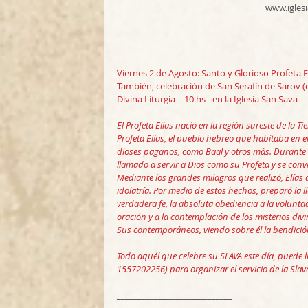
www.igles
_
Viernes 2 de Agosto: Santo y Glorioso Profeta E
También, celebración de San Serafín de Sarov
Divina Liturgia – 10 hs - en la Iglesia San Sava
El Profeta Elías nació en la región sureste de la T
Profeta Elías, el pueblo hebreo que habitaba en el
dioses paganos, como Baal y otros más. Durante el 
llamado a servir a Dios como su Profeta y se convi
Mediante los grandes milagros que realizó, Elías a
idolatría. Por medio de estos hechos, preparó la 
verdadera fe, la absoluta obediencia a la voluntad
oración y a la contemplación de los misterios divi
Sus contemporáneos, viendo sobre él la bendició
Todo aquél que celebre su SLAVA este día, puede l
1557202256) para organizar el servicio de la Slav
____________________________