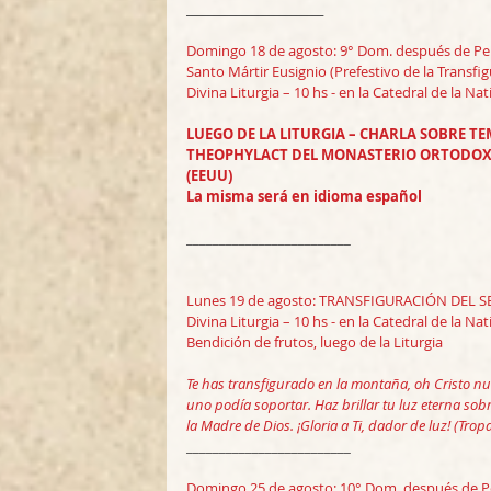
_________________________
Domingo 18 de agosto: 9° Dom. después de Pe
Santo Mártir Eusignio (Prefestivo de la Transfi
Divina Liturgia – 10 hs - en la Catedral de la Nat
LUEGO DE LA LITURGIA – CHARLA SOBRE T
THEOPHYLACT DEL MONASTERIO ORTODOXO 
(EEUU)
La misma será en idioma español
_________________________
Lunes 19 de agosto: TRANSFIGURACIÓN DEL 
Divina Liturgia – 10 hs - en la Catedral de la Nat
Bendición de frutos, luego de la Liturgia
Te has transfigurado en la montaña, oh Cristo nu
uno podía soportar. Haz brillar tu luz eterna so
la Madre de Dios. ¡Gloria a Ti, dador de luz! (Trop
_________________________
Domingo 25 de agosto: 10° Dom. después de P