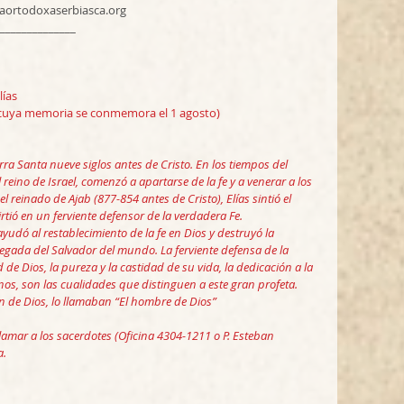
iaortodoxaserbiasca.org
______________
lías
 (cuya memoria se conmemora el 1 agosto)
ierra Santa nueve siglos antes de Cristo. En los tiempos del 
 reino de Israel, comenzó a apartarse de la fe y a venerar a los 
reinado de Ajab (877-854 antes de Cristo), Elías sintió el 
rtió en un ferviente defensor de la verdadera Fe.
yudó al restablecimiento de la fe en Dios y destruyó la 
llegada del Salvador del mundo. La ferviente defensa de la 
 de Dios, la pureza y la castidad de su vida, la dedicación a la 
nos, son las cualidades que distinguen a este gran profeta. 
n de Dios, lo llamaban “El hombre de Dios”
lamar a los sacerdotes (Oficina 4304-1211 o P. Esteban 
a.