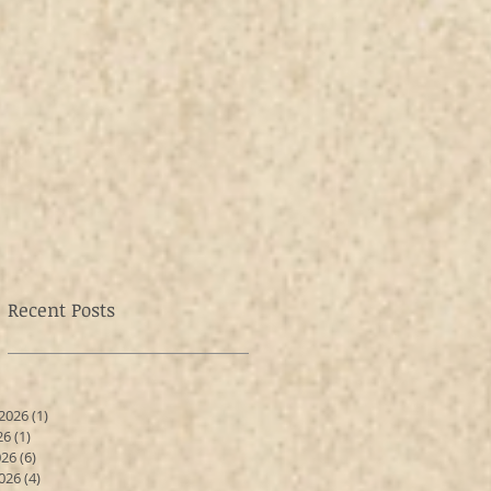
Recent Posts
 2026
(1)
1 entrada
26
(1)
1 entrada
026
(6)
6 entradas
026
(4)
4 entradas