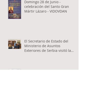
Domingo 28 de Junio -
celebración del Santo Gran
Mártir Lázaro - VIDOVDAN
El Secretario de Estado del
Ministerio de Asuntos
Exteriores de Serbia visitó la
Catedral Ortodoxa Serbia en
Buenos Aires y habló con los
fieles
Encuentro inter-catequístico
entre los niños de las
Catedrales Antioqueña y Serbia
Apertura del Santo Concilio de
Obispos de la Iglesia Ortodoxa
Serbia