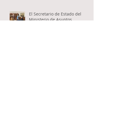
El Secretario de Estado del
Ministerio de Asuntos
Exteriores de Serbia visitó la
Catedral Ortodoxa Serbia en
Buenos Aires y habló con los
fieles
Encuentro inter-catequístico
entre los niños de las
Catedrales Antioqueña y Serbia
Apertura del Santo Concilio de
Obispos de la Iglesia Ortodoxa
Serbia
Se celebró a San Basilio en el
Monasterio de Ostrog en
Montenegro