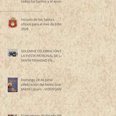
todos los Santos y el ayuno
de los Santos Apóstoles
Horario de los Santos
oficios para el mes de JUNIO
2026
SOLEMNE CELEBRACIÓN DE
LA FIESTA PATRONAL DE LA
SANTA TRINIDAD EN
RESISTENCIA
Domingo 28 de Junio -
celebración del Santo Gran
Mártir Lázaro - VIDOVDAN
El Secretario de Estado del