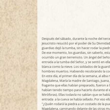
Después del sábado, durante la noche del terce
Jesucristo resucitó por el poder de Su Divinida
guardias dejó la tumba, sin hacer rodar la piedr
De ese momento, los guardias, sin saberlo, est
ocurrido un gran terremoto. Un ángel del Señor 
entrada a la tumba del Señor, y se sentó en ell
blanca como la nieve. Los soldados de la guard
hombres muertos. Habiendo recobrando la conc
En este día, el primer día de la semana, al alba
Magdalena, María la madre de Santiago, Juana,
fragante que ellas habían preparado, fueron a 
habían tenido tiempo para hacerlo durante el en
Miróforas). Ellas todavía no sabían que se habí
entrada  a la cueva se había sellado. Por eso ell
"¿Quién rodará la piedra a un costado de la pu
Magdalena, caminando delante de las otras muje