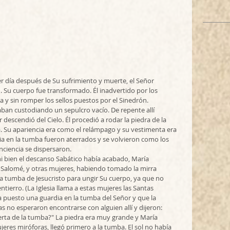
r día después de Su sufrimiento y muerte, el Señor 
d. Su cuerpo fue transformado. Él inadvertido por los 
a y sin romper los sellos puestos por el Sinedrón. 
aban custodiando un sepulcro vacío. De repente allí 
descendió del Cielo. Él procedió a rodar la piedra de la 
a. Su apariencia era como el relámpago y su vestimenta era 
ia en la tumba fueron aterrados y se volvieron como los 
iencia se dispersaron. 
 ni bien el descanso Sabático había acabado, María 
 Salomé, y otras mujeres, habiendo tomado la mirra 
la tumba de Jesucristo para ungir Su cuerpo, ya que no 
tierro. (La Iglesia llama a estas mujeres las Santas 
a puesto una guardia en la tumba del Señor y que la 
as no esperaron encontrarse con alguien allí y dijeron:  
erta de la tumba?" La piedra era muy grande y María 
res miróforas, llegó primero a la tumba. El sol no había 