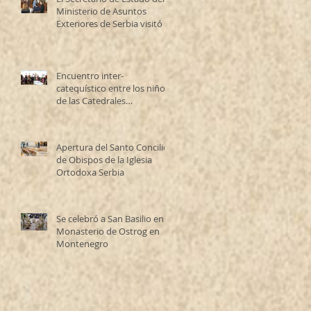
Ministerio de Asuntos
Exteriores de Serbia visitó la
Catedral Ortodoxa Serbia
en Buenos Aires y habló con
los fieles
Encuentro inter-
catequístico entre los niños
de las Catedrales
Antioqueña y Serbia
Apertura del Santo Concilio
de Obispos de la Iglesia
Ortodoxa Serbia
Se celebró a San Basilio en el
Monasterio de Ostrog en
Montenegro