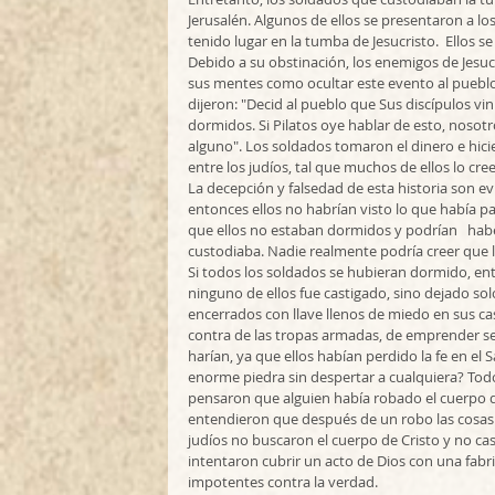
Jerusalén. Algunos de ellos se presentaron a los
tenido lugar en la tumba de Jesucristo.  Ellos s
Debido a su obstinación, los enemigos de Jesuc
sus mentes como ocultar este evento al pueblo.
dijeron: "Decid al pueblo que Sus discípulos vi
dormidos. Si Pilatos oye hablar de esto, noso
alguno". Los soldados tomaron el dinero e hicie
entre los judíos, tal que muchos de ellos lo cre
La decepción y falsedad de esta historia son e
entonces ellos no habrían visto lo que había pas
que ellos no estaban dormidos y podrían   habe
custodiaba. Nadie realmente podría creer que l
Si todos los soldados se hubieran dormido, ento
ninguno de ellos fue castigado, sino dejado so
encerrados con llave llenos de miedo en sus cas
contra de las tropas armadas, de emprender se
harían, ya que ellos habían perdido la fe en el
enorme piedra sin despertar a cualquiera? Todo 
pensaron que alguien había robado el cuerpo de
entendieron que después de un robo las cosas n
judíos no buscaron el cuerpo de Cristo y no cas
intentaron cubrir un acto de Dios con una fabr
impotentes contra la verdad. 