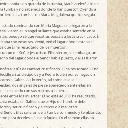
piedra había sido quitada de la tumba, María aceleró a lo de 
 de la tumba y no sabemos dónde lo han puesto". Oyendo a 
orrieron a la tumba con María Magdalena que los seguía 
 estado caminando con María Magdalena llegaron a la 
da. Vieron a un ángel brillante que estaba sentado en la 
máis, pues yo sé que vosotras buscáis a Jesús crucificado. Él 
staba con vosotras. Venid, ved el lugar dónde estaba el 
os que Él ha resucitado de los muertos".
cuerpo del Señor Jesucristo. Ellas vieron, sin embargo, un 
echo del lugar dónde el Señor había puesto, y ellas fueron 
scáis a Jesús de Nazaret crucificado. Él ha resucitado: Él no 
decídle a Sus discípulos y a Pedro (quién por su negación 
ros a Galilea. Allí lo veréis, tal como os dijo." 
ejidad, dos ángeles de pie se aparecieron ante ellas en 
 en el miedo con sus rostros a la tierra.
iente entre los muertos? Él no está aquí. Él ha resucitado. 
vía estaba en Galilea, que el Hijo del hombre debe 
s y ser crucificado y al tercer día resucitar!" 
el Señor. Ellas salieron de la tumba con miedo y temblando. 
eron para decirles a Sus discípulos. En el camino ellas no 
.