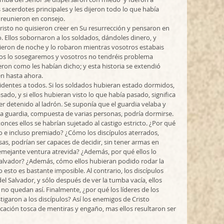
 sacerdotes principales y les dijeron todo lo que había 
e reunieron en consejo. 
risto no quisieron creer en Su resurrección y pensaron en 
 Ellos sobornaron a los soldados, dándoles dinero, y 
nieron de noche y lo robaron mientras vosotros estabais 
tros lo sosegaremos y vosotros no tendréis problema 
ron como les habían dicho; y esta historia se extendió 
en hasta ahora. 
videntes a todos. Si los soldados hubieran estado dormidos, 
ado, y si ellos hubieran visto lo que había pasado, significa 
r detenido al ladrón. Se suponía que el guardia velaba y 
a guardia, compuesta de varias personas, podría dormirse. 
nces ellos se habrían sujetado al castigo estricto. ¿Por qué 
lo e incluso premiado? ¿Cómo los discípulos aterrados, 
as, podrían ser capaces de decidir, sin tener armas en 
mejante ventura atrevida? ¿Además, por qué ellos lo 
 Salvador? ¿Además, cómo ellos hubieran podido rodar la 
esto es bastante imposible. Al contrario, los discípulos  
l Salvador, y sólo después de ver la tumba vacía, ellos 
o quedan así. Finalmente, ¿por qué los líderes de los 
tigaron a los discípulos? Así los enemigos de Cristo 
icación tosca de mentiras y engaño, mas ellos resultaron ser 