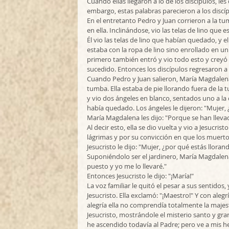
Cuando ellas llegaron a lo de los discípulos, les
embargo, estas palabras parecieron a los discíp
En el entretanto Pedro y Juan corrieron a la t
en ella. Inclinándose, vio las telas de lino que
Él vio las telas de lino que habían quedado, y 
estaba con la ropa de lino sino enrollado en u
primero también entró y vio todo esto y creyó e
sucedido. Entonces los discípulos regresaron a 
Cuando Pedro y Juan salieron, María Magdalena
tumba. Ella estaba de pie llorando fuera de la t
y vio dos ángeles en blanco, sentados uno a la 
había quedado. Los ángeles le dijeron: "Mujer, 
María Magdalena les dijo: "Porque se han lleva
Al decir esto, ella se dio vuelta y vio a Jesucri
lágrimas y por su convicción en que los muertos
Jesucristo le dijo: "Mujer, ¿por qué estás lloran
Suponiéndolo ser el jardinero, María Magdalena l
puesto y yo me lo llevaré." 
Entonces Jesucristo le dijo: "¡María!" 
La voz familiar le quitó el pesar a sus sentidos
Jesucristo. Ella exclamó: "¡Maestro!" Y con alegrí
alegría ella no comprendía totalmente la maj
Jesucristo, mostrándole el misterio santo y gr
he ascendido todavía al Padre; pero ve a mis he