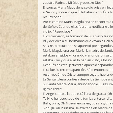
vuestro Padre, a Mi Dios y vuestro Dios." 
Entonces María Magdalena se dio prisa en llega
al Señor y sobre lo que Él le había dicho. Ésta 
resurrección.  
Por el camino María Magdalena se encontró a M
del Señor. Cuando ellas fueron a notificarle a lo
y dijo: "¡Regocijaos!" 
Ellos corrieron, se tomaron de Sus pies y le rind
Id y decidles a Mi hermanos que vayan a Galilea 
Así Cristo resucitado se apareció por segunda v
María Magdalena con María, la madre de Santiag
estaban afligidos y llorando y anunciaron su gr
estaba vivo y que ellas lo habían visto, ellos no
Después de esto, Jesucristo apareció separada
Ésta fue Su tercera aparición. Sólo entonces, m
resurrección de Cristo, aunque seguía habiendo 
La Santa Iglesia confiesa desde los tiempos anti
Su Santa Madre María, anunciándole Su resurrec
Iglesia canta:
El Ángel canto a la que está llena de gracia: ¡Oh
Tu Hijo ha resucitado de la tumba al tercer día
Brilla, brilla, Oh Nueva Jerusalén, pues la gloria
Sión! ¡Tú oh Purísima, sé exaltada oh Madre de 
Entretanto, los soldados que custodiaban la t