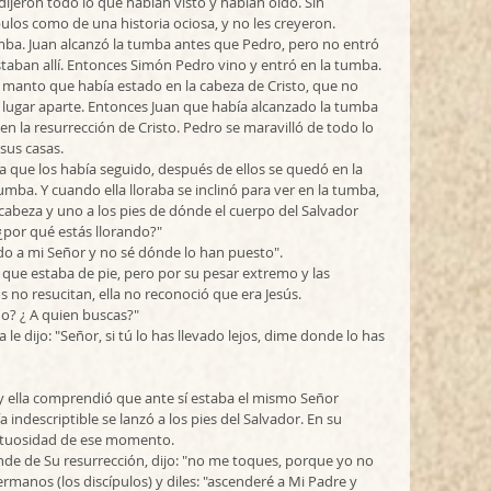
 dijeron todo lo que habían visto y habían oído. Sin 
ulos como de una historia ociosa, y no les creyeron. 
umba. Juan alcanzó la tumba antes que Pedro, pero no entró 
 estaban allí. Entonces Simón Pedro vino y entró en la tumba. 
el manto que había estado en la cabeza de Cristo, que no 
n lugar aparte. Entonces Juan que había alcanzado la tumba 
n la resurrección de Cristo. Pedro se maravilló de todo lo 
sus casas.
 que los había seguido, después de ellos se quedó en la 
umba. Y cuando ella lloraba se inclinó para ver en la tumba, 
cabeza y uno a los pies de dónde el cuerpo del Salvador 
¿por qué estás llorando?" 
do a mi Señor y no sé dónde lo han puesto".
sto que estaba de pie, pero por su pesar extremo y las 
 no resucitan, ella no reconoció que era Jesús. 
do? ¿ A quien buscas?" 
e dijo: "Señor, si tú lo has llevado lejos, dime donde lo has 
, y ella comprendió que ante sí estaba el mismo Señor 
a indescriptible se lanzó a los pies del Salvador. En su 
estuosidad de ese momento. 
ande de Su resurrección, dijo: "no me toques, porque yo no 
rmanos (los discípulos) y diles: "ascenderé a Mi Padre y 