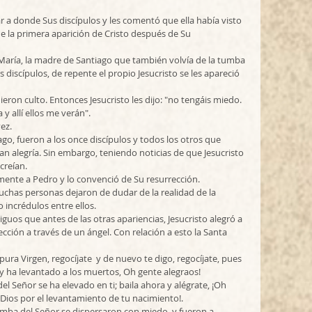
r a donde Sus discípulos y les comentó que ella había visto 
fue la primera aparición de Cristo después de Su 
aría, la madre de Santiago que también volvía de la tumba 
s discípulos, de repente el propio Jesucristo se les apareció 
ieron culto. Entonces Jesucristo les dijo: "no tengáis miedo. 
y allí ellos me verán".
ez. 
o, fueron a los once discípulos y todos los otros que 
an alegría. Sin embargo, teniendo noticias de que Jesucristo 
 creían.
mente a Pedro y lo convenció de Su resurrección.
uchas personas dejaron de dudar de la realidad de la 
incrédulos entre ellos. 
guos que antes de las otras apariencias, Jesucristo alegró a 
ción a través de un ángel. Con relación a esto la Santa 
 pura Virgen, regocíjate  y de nuevo te digo, regocíjate, pues 
, y ha levantado a los muertos, Oh gente alegraos!
 del Señor se ha elevado en ti; baila ahora y alégrate, ¡Oh 
Dios por el levantamiento de tu nacimiento!. 
umba del Señor se dispersaron con miedo  y fueron a 