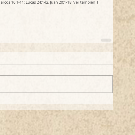
rcos 16:1-11; Lucas 24:1-l2, Juan 20:1-18. Ver también  I 