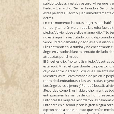
subido todavía, y estaba oscuro. Al ver que la 
Pedro y Juan y dijo: "Se han llevado al Señor
estas palabras, Pedro y Juan inmediatamente c
detrás. 
En este momento las otras mujeres que habían
tumba, y también vieron que la piedra fue quita
piedra. Volviéndose a ellos el ángel dijo: "No te
no está aquí, ha resucitado como dijo cuando e
Señor. Id rápidamente y decídles a Sus discípul
Ellas entraron en la tumba y no encontraron el 
ángel en vestidos blancos sentado del lado der
atrapadas por el miedo. 
El ángel les dijo: "no tengáis miedo. Vosotras bu
está aquí. Mirad el lugar dónde fue puesto. Id, 
cayó de entre los discípulos), que Él va ante vosot
Mientras las mujeres estaban de pie en la perpl
ropas deslumbradoras. Ellas, asustadas, cayeron
Los ángeles les dijeron: ¿"Por qué buscáis al viv
¡Recordad cómo Él os había dicho mientras toda
entregarse en las manos de los  hombres pecadore
Entonces las mujeres recordaron las palabras d
Entonces en el temor y con la gran alegría corri
dijeron nada a nadie, puesto que tenían miedo