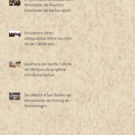
Ministerio de Asuntos
Exteriores de Serbia visitó la
Catedral Ortodoxa Serbia
en Buenos Aires y habló con
los fieles
Encuentro inter-
catequístico entre los niños
de las Catedrales
Antioqueña y Serbia
Apertura del Santo Concilio
de Obispos de la Iglesia
Ortodoxa Serbia
Se celebró a San Basilio en el
Monasterio de Ostrog en
Montenegro