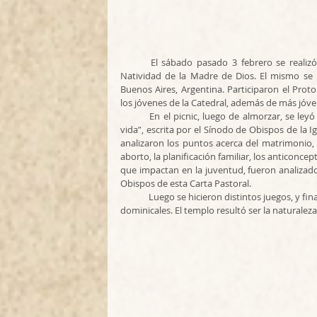
	El sábado pasado 3 febrero se realizó un picnic con los jóvenes de la Catedral Ortodoxa de la 
Natividad de la Madre de Dios. El mismo se 
Buenos Aires, Argentina. Participaron el Proto
los jóvenes de la Catedral, además de más jóv
	En el picnic, luego de almorzar, se leyó partes de la Carta Pastoral titulada “La familia alegría de la 
vida”, escrita por el Sínodo de Obispos de la I
analizaron los puntos acerca del matrimonio, 
aborto, la planificación familiar, los anticonce
que impactan en la juventud, fueron analizados 
Obispos de esta Carta Pastoral.
	Luego se hicieron distintos juegos, y finalmente por la tarde, se ofició en el lugar el oficio de Vísperas 
dominicales. El templo resultó ser la naturaleza