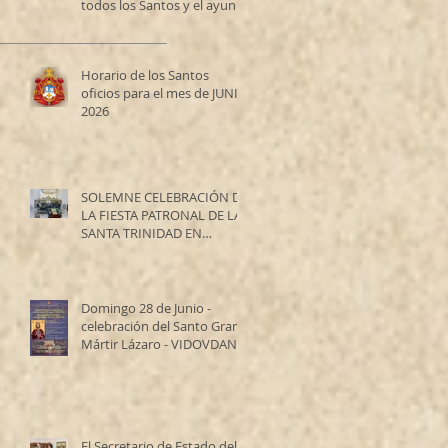
todos los Santos y el ayuno
de los Santos Apóstoles
Horario de los Santos
oficios para el mes de JUNIO
2026
SOLEMNE CELEBRACIÓN DE
LA FIESTA PATRONAL DE LA
SANTA TRINIDAD EN
RESISTENCIA
Domingo 28 de Junio -
celebración del Santo Gran
Mártir Lázaro - VIDOVDAN
El Secretario de Estado del