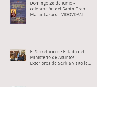
Domingo 28 de Junio -
celebración del Santo Gran
Mártir Lázaro - VIDOVDAN
El Secretario de Estado del
Ministerio de Asuntos
Exteriores de Serbia visitó la
Catedral Ortodoxa Serbia en
Buenos Aires y habló con los
fieles
Encuentro inter-catequístico
entre los niños de las
Catedrales Antioqueña y Serbia
Apertura del Santo Concilio de
Obispos de la Iglesia Ortodoxa
Serbia