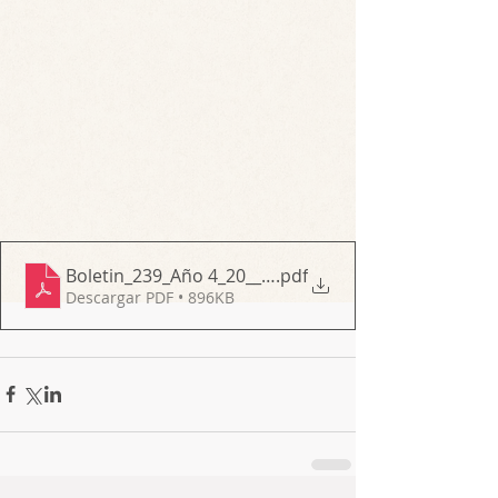
Boletin_239_Año 4_20__Domingo_de_Pentecostes
.pdf
Descargar PDF • 896KB