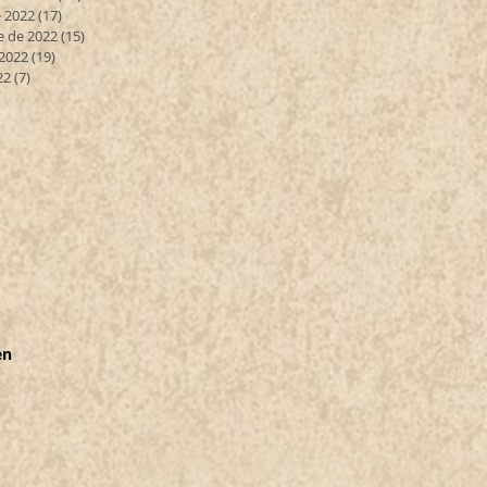
 2022
(17)
17 entradas
e de 2022
(15)
15 entradas
 2022
(19)
19 entradas
22
(7)
7 entradas
en