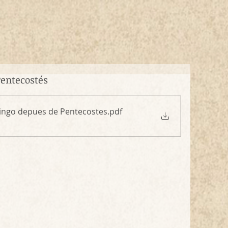
Pentecostés
mingo depues de Pentecostes
.pdf