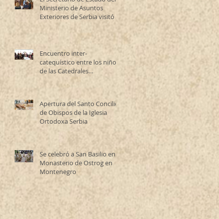
Ministerio de Asuntos
Exteriores de Serbia visitó la
Catedral Ortodoxa Serbia
en Buenos Aires y habló con
los fieles
Encuentro inter-
catequístico entre los niños
de las Catedrales
Antioqueña y Serbia
Apertura del Santo Concilio
de Obispos de la Iglesia
Ortodoxa Serbia
Se celebró a San Basilio en el
Monasterio de Ostrog en
Montenegro