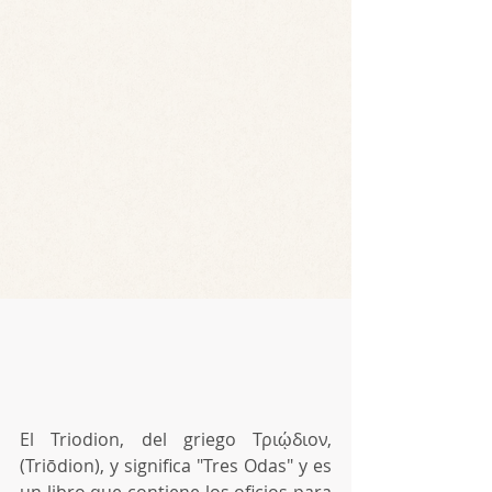
El Triodion, del griego Τριῴδιον, 
(Triōdion), y significa "Tres Odas" y es 