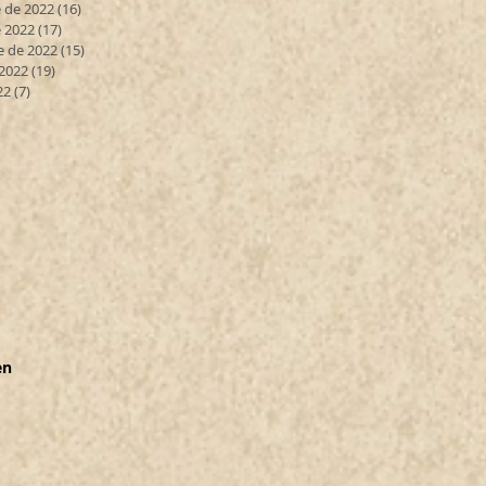
 de 2022
(16)
16 entradas
 2022
(17)
17 entradas
e de 2022
(15)
15 entradas
 2022
(19)
19 entradas
22
(7)
7 entradas
en