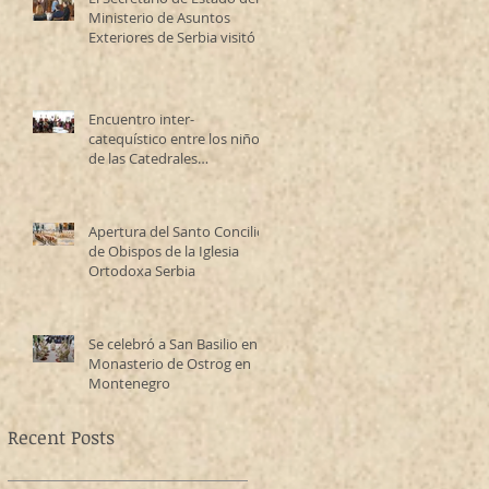
Ministerio de Asuntos
Exteriores de Serbia visitó la
Catedral Ortodoxa Serbia
en Buenos Aires y habló con
los fieles
Encuentro inter-
catequístico entre los niños
de las Catedrales
Antioqueña y Serbia
Apertura del Santo Concilio
de Obispos de la Iglesia
Ortodoxa Serbia
Se celebró a San Basilio en el
Monasterio de Ostrog en
Montenegro
Recent Posts