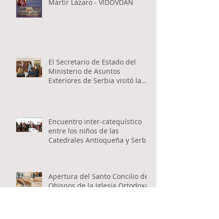
Mártir Lázaro - VIDOVDAN
El Secretario de Estado del
Ministerio de Asuntos
Exteriores de Serbia visitó la
Catedral Ortodoxa Serbia en
Buenos Aires y habló con los
fieles
Encuentro inter-catequístico
entre los niños de las
Catedrales Antioqueña y Serbia
Apertura del Santo Concilio de
Obispos de la Iglesia Ortodoxa
Serbia