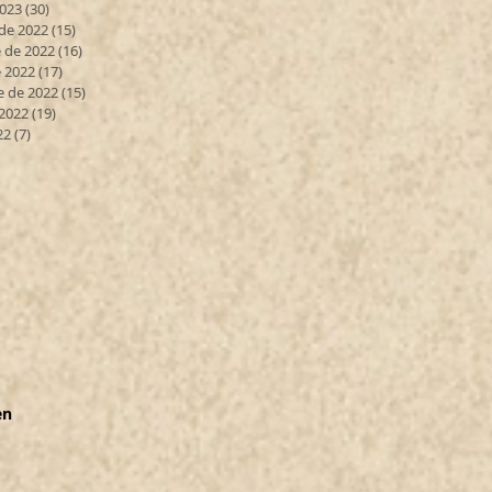
2023
(30)
30 entradas
de 2022
(15)
15 entradas
 de 2022
(16)
16 entradas
 2022
(17)
17 entradas
e de 2022
(15)
15 entradas
 2022
(19)
19 entradas
22
(7)
7 entradas
en