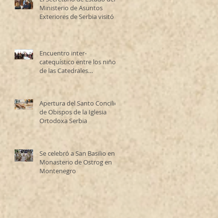
Ministerio de Asuntos
Exteriores de Serbia visitó la
Catedral Ortodoxa Serbia
en Buenos Aires y habló con
los fieles
Encuentro inter-
catequístico entre los niños
de las Catedrales
Antioqueña y Serbia
Apertura del Santo Concilio
de Obispos de la Iglesia
Ortodoxa Serbia
Se celebró a San Basilio en el
Monasterio de Ostrog en
Montenegro