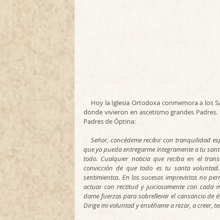
    Hoy la Iglesia Ortodoxa conmemora a los Santos Padres de Óptina, un famoso monasterio de Rusia en 
donde vivieron en ascetismo grandes Padres. 
Padres de Óptina:
    Señor, concédeme recibir con tranquilidad espiritual todo lo que me traerá el día que comienza. Concédeme 
que yo pueda entregarme íntegramente a tu santa
todo. Cualquier noticia que reciba en el tran
convicción de que todo es tu santa voluntad.
sentimientos. En los sucesos imprevistos no per
actuar con rectitud y juiciosamente con cada mi
dame fuerzas para sobrellevar el cansancio de és
Dirige mi voluntad y enséñame a rezar, a creer, 