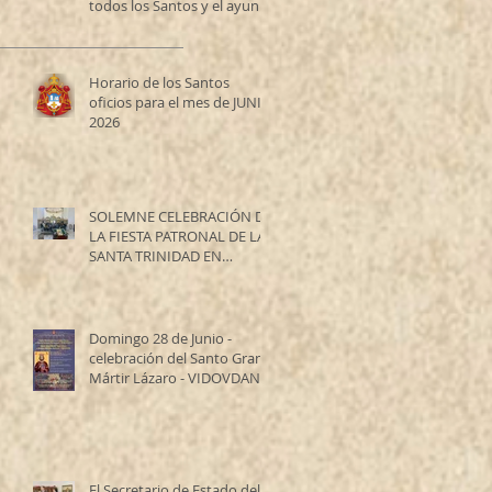
todos los Santos y el ayuno
de los Santos Apóstoles
Horario de los Santos
oficios para el mes de JUNIO
2026
SOLEMNE CELEBRACIÓN DE
LA FIESTA PATRONAL DE LA
SANTA TRINIDAD EN
RESISTENCIA
Domingo 28 de Junio -
celebración del Santo Gran
Mártir Lázaro - VIDOVDAN
El Secretario de Estado del