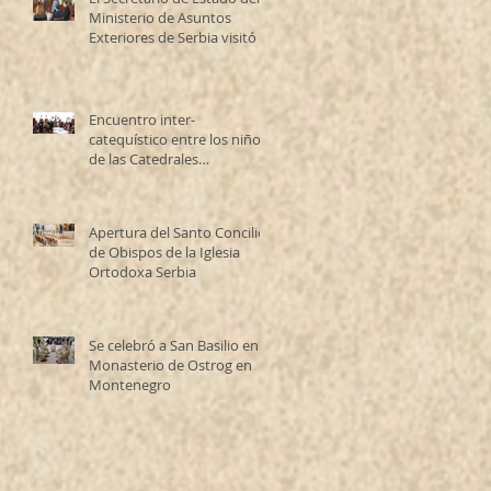
Ministerio de Asuntos
Exteriores de Serbia visitó la
Catedral Ortodoxa Serbia
en Buenos Aires y habló con
los fieles
Encuentro inter-
catequístico entre los niños
de las Catedrales
Antioqueña y Serbia
Apertura del Santo Concilio
de Obispos de la Iglesia
Ortodoxa Serbia
Se celebró a San Basilio en el
Monasterio de Ostrog en
Montenegro