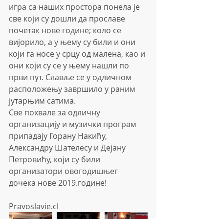
игра са наших простора понела је 
све који су дошли да прославе 
почетак нове године; коло се 
вијорило, а у њему су били и они 
који га носе у срцу од малена, као и 
они који су се у њему нашли по 
први пут. Славље се у одличном 
расположењу завршило у раним 
јутарњим сатима.
Све похвале за одличну 
организацију и музички програм 
припадају Горану Накићу, 
Александру Шателесу и Дејану 
Петровићу, који су били 
организатори овогодишњег 
дочека нове 2019.године!
Pravoslavie.cl