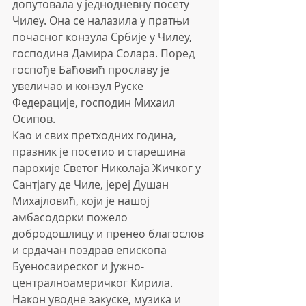
допутовала у једнодневну посету 
Чилеу. Она се налазила у пратњи 
почасног конзула Србије у Чилеу, 
господина Дамира Солара. Поред 
госпође Баћовић прославу је 
увеличао и конзул Руске 
Федерације, господин Михаил 
Осипов.
Као и свих претходних година, 
празник је посетио и старешина 
парохије Светог Николаја Жичког у 
Сантјагу де Чиле, јереј Душан 
Михајловић, који је нашој 
амбасодорки пожело 
добродошлицу и пренео благослов 
и срдачан поздрав епископа 
Буеносаиреског и Јужно-
централноамеричког Кирила.
Након уводне закуске, музика и 