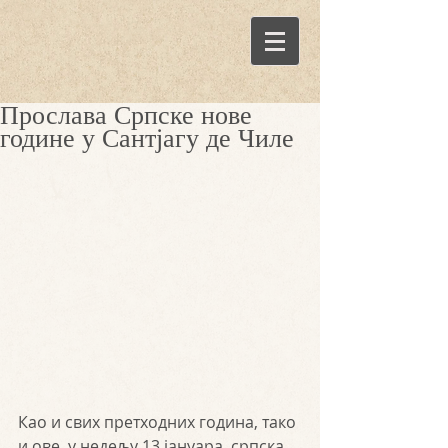
Прослава Српске нове
године у Сантјагу де Чиле
Као и свих претходних година, тако 
и ове, у недељу 13 јануара, српска 