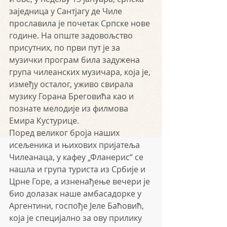
заједница у Сантјагу де Чиле 
прославила је почетак Српске нове 
године. На опште задовољство 
присутних, по први пут је за 
музички програм била задужена 
група чилеанских музичара, која је, 
између осталог, уживо свирала 
музику Горана Бреговића као и 
познате мелодије из филмова 
Емира Кустурице.
Поред великог броја наших 
исељеника и њихових пријатеља 
Чилеанаца, у кафеу „Фланерис“ се 
нашла и група туриста из Србије и 
Црне Горе, а изненађење вечери је 
био долазак наше амбасадорке у 
Аргентини, госпође Јеле Баћовић, 
која је специјално за ову прилику 