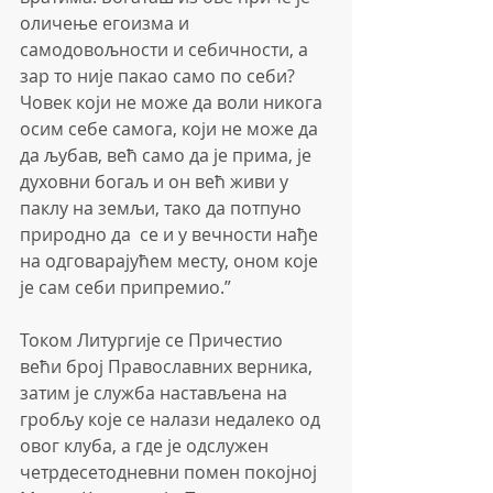
оличење егоизма и 
самодовољности и себичности, а 
зар то није пакао само по себи? 
Човек који не може да воли никога 
осим себе самога, који не може да 
да љубав, већ само да је прима, је 
духовни богаљ и он већ живи у 
паклу на земљи, тако да потпуно 
природно да  се и у вечности нађе 
на одговарајућем месту, оном које 
је сам себи припремио.”
Током Литургије се Причестио 
већи број Православних верника, 
затим је служба настављена на 
гробљу које се налази недалеко од 
овог клуба, а где је одслужен 
четрдесетодневни помен покојној 