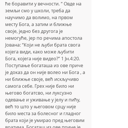
ће боравити у вечности. “ Овде на 
земљи смо у школи, треба да 
научимо да волимо, на првом 
месту Бога, а затим и ближње 
своје, једно без другога је 
немогуће, јер по речима апостола 
Јована: “Који не љуби брата свога 
којега види, како може љубити 
Бога, којега није видео?” 1 Јн.4:20. 
Поступање богаташа из ове приче 
је доказ да он није волео ни Бога , а 
ни ближње своје, већ искључиво 
самога себе. Грех није било ни 
његово богатсво, ни луксузно 
одевање и уживање у јелу и пићу, 
већ то што у његовом срцу није 
било места за болесног и гладног 
брата који је умирао пред његовим 
вратима. Богаташ из ове приче је 