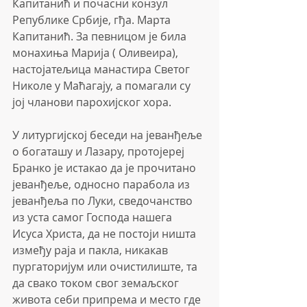
Капитанић и почасни конзул 
Републике Србије, гђа. Марта 
Капитанић. За певницом је била 
монахиња Марија ( Оливеира), 
настојатељица манастира Светог 
Николе у Маћагају, а помагали су 
јој чланови парохијског хора.
У литургијској беседи на јеванђеље 
о богаташу и Лазару, протојереј 
Бранко је истакао да је прочитано 
јеванђеље, односно парабола из 
јеванђеља по Луки, сведочанство 
из уста самог Господа нашега 
Исуса Христа, да не постоји ништа 
између раја и пакла, никакав 
пургаторијум или очистилиште, та 
да свако током свог земаљског 
живота себи припрема и место где 