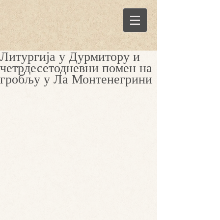
Литургија у Дурмитору и
четрдесетодневни помен на
гробљу у Ла Монтенегрини