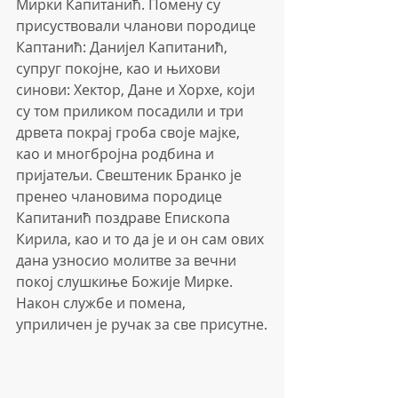
Мирки Капитанић. Помену су 
присуствовали чланови породице 
Каптанић: Данијел Капитанић, 
супруг покојне, као и њихови 
синови: Хектор, Дане и Хорхе, који 
су том приликом посадили и три 
дрвета покрај гроба своје мајке, 
као и многбројна родбина и 
пријатељи. Свештеник Бранко је 
пренео члановима породице 
Капитанић поздраве Епископа 
Кирила, као и то да је и он сам ових 
дана узносио молитве за вечни 
покој слушкиње Божије Мирке.  
Након службе и помена, 
уприличен је ручак за све присутне.