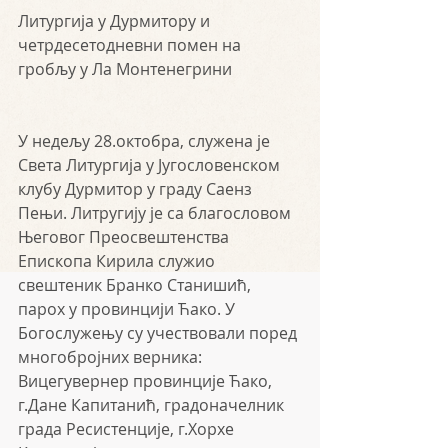
Литургија у Дурмитору и 
четрдесетодневни помен на 
гробљу у Ла Монтенегрини
У недељу 28.октобра, служена је 
Света Литургија у Југословенском 
клубу Дурмитор у граду Саенз 
Пењи. Литругију је са благословом 
Његовог Преосвештенства 
Епископа Кирила служио 
свештеник Бранко Станишић, 
парох у провинцији Ћако. У 
Богослужењу су учествовали поред 
многобројних верника: 
Вицегувернер провинције Ћако, 
г.Дане Капитанић, градоначелник 
града Ресистенције, г.Хорхе 