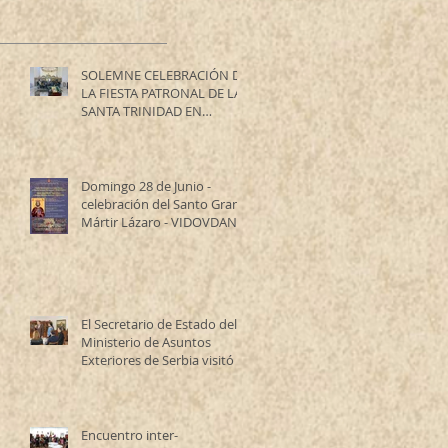
SOLEMNE CELEBRACIÓN DE
LA FIESTA PATRONAL DE LA
SANTA TRINIDAD EN
RESISTENCIA
Domingo 28 de Junio -
celebración del Santo Gran
Mártir Lázaro - VIDOVDAN
El Secretario de Estado del
Ministerio de Asuntos
Exteriores de Serbia visitó la
Catedral Ortodoxa Serbia
en Buenos Aires y habló con
los fieles
Encuentro inter-