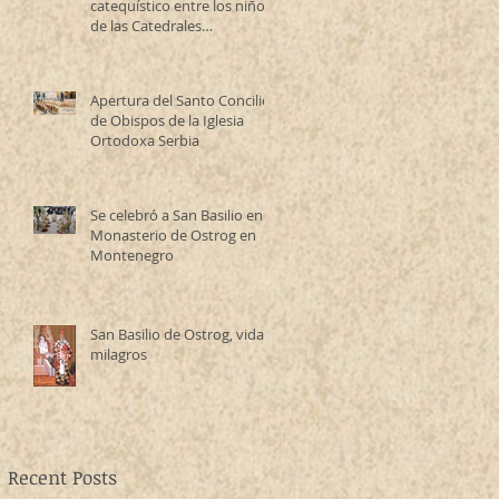
catequístico entre los niños
de las Catedrales
Antioqueña y Serbia
Apertura del Santo Concilio
de Obispos de la Iglesia
Ortodoxa Serbia
Se celebró a San Basilio en el
Monasterio de Ostrog en
Montenegro
San Basilio de Ostrog, vida y
milagros
Recent Posts