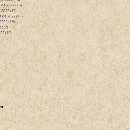
 de 2022
(16)
16 entradas
 2022
(17)
17 entradas
e de 2022
(15)
15 entradas
 2022
(19)
19 entradas
22
(7)
7 entradas
022
(10)
10 entradas
en