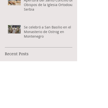
Apertura del Santo Concilio de
Obispos de la Iglesia Ortodoxa
Serbia
Se celebró a San Basilio en el
Monasterio de Ostrog en
Montenegro
Recent Posts
Archive
agosto de 2026
(1)
1 entrada
julio de 2026
(1)
1 entrada
junio de 2026
(6)
6 entradas
mayo de 2026
(4)
4 entradas
abril de 2026
(8)
8 entradas
marzo de 2026
(9)
9 entradas
febrero de 2026
(3)
3 entradas