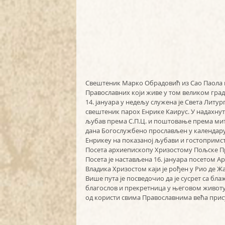
Свештеник Марко Обрадовић из Сао Паола по
Православних који живе у том великом град
14. јануара у недељу служена је Света Литур
свештеник парох Енрике Каирус. У надахнуто
љубав према С.П.Ц. и поштовање према митр
дана Богослужбено прослављен у календару Г
Енрикеу на показаној љубави и гостопримст
Посета архиепископу Хризостому Пољске П
Посета је настављена 16. јануара посетом 
Владика Хризостом каји је рођен у Рио де Ж
Више пута је посведочио да је сусрет са б
благослов и прекретница у његовом животу.
од користи свима Православнима већа прису