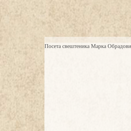
Посета свештеника Марка Обрадови