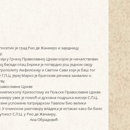
сетио је град Рио де Жанеиро и заједницу 
у.
гија у Грчкој Праволавној Цркви којом је началствовао 
ј беседи отац Енрике је потврдио још једном своју 
ополиту Амфилохију и Светом Сави који је баш тог 
.П.Ц. Јереј Марко је братским речима захвалио о. 
ву.
равославне Цркве
Архиепископу Хризостому из Пољске Православне Цркве. 
анеиру увек је помоћ и духовна подршка мисије С.П.Ц. 
лажене успомене патријархом Павлом био велики 
 У очинском разговору владика је истакао како би било 
тност С.П.Ц. у Рио де Женаиру.
                                                                                                                               Ана Обрадовић