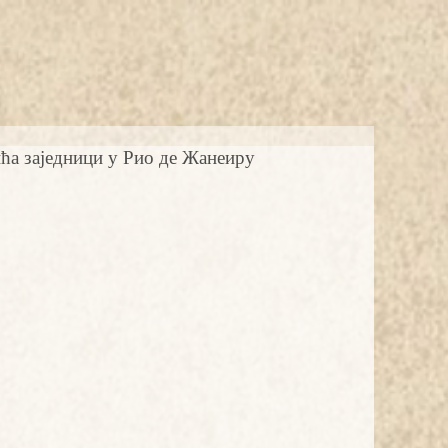
ћа заједници у Рио де Жанеиру