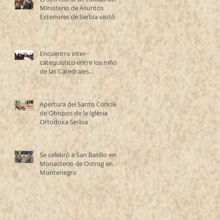
Ministerio de Asuntos
Exteriores de Serbia visitó la
Catedral Ortodoxa Serbia
en Buenos Aires y habló con
los fieles
Encuentro inter-
catequístico entre los niños
de las Catedrales
Antioqueña y Serbia
Apertura del Santo Concilio
de Obispos de la Iglesia
Ortodoxa Serbia
Se celebró a San Basilio en el
Monasterio de Ostrog en
Montenegro