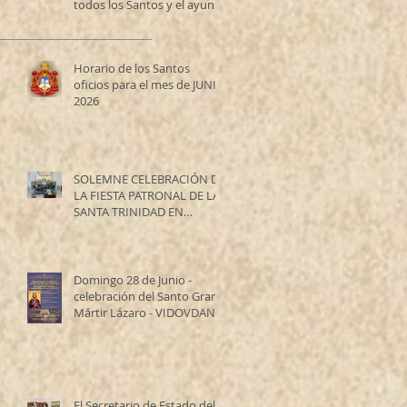
todos los Santos y el ayuno
de los Santos Apóstoles
Horario de los Santos
oficios para el mes de JUNIO
2026
SOLEMNE CELEBRACIÓN DE
LA FIESTA PATRONAL DE LA
SANTA TRINIDAD EN
RESISTENCIA
Domingo 28 de Junio -
celebración del Santo Gran
Mártir Lázaro - VIDOVDAN
El Secretario de Estado del