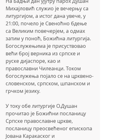
На Бадњи дан ујутру парох Душан 
Михајловић служио је вечерњу са 
литургијом, а истог дана увече, у 
21:00, почело је Свеноћно бдење 
са Великим повечерјем, а одмах 
затим у поноћ, Божићна литургија.
Богослужењима је присуствовао 
већи број верника из српске и 
руске дијаспоре, као и 
православни Чилеанци. Током 
богослужења појало се на црквено-
словенском, српском, шпанском и 
грчком језику.
У току обе литургије О.Душан 
прочитао је Божићни посланицу 
Српске православне цркве, 
посланицу преосвећеног епископа 
Јована Каракаског и 