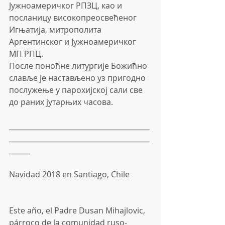
Јужноамеричког РПЗЦ, као и 
посланицу високопреосвећеног 
Игњатија, митрополита 
Аргентинског и Јужноамеричког 
МП РПЦ.
После поноћне литургије Божићно 
славље је настављено уз пригодно 
послужење у парохијској сали све 
до раних јутарњих часова.
________________________________________
________________________________________
______
Navidad 2018 en Santiago, Chile
Este año, el Padre Dusan Mihajlovic, 
párroco de la comunidad ruso-