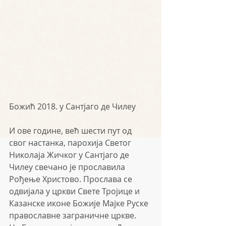
Божић 2018. у Сантјагo де Чилеу
И ове године, већ шести пут од 
свог настанка, парохија Светог 
Николаја Жичког у Сантјаго де 
Чилеу свечано је прославила 
Рођење Христово. Прослава се 
одвијала у цркви Свете Тројице и 
Казанске иконе Божије Мајке Руске 
православне заграничне цркве.