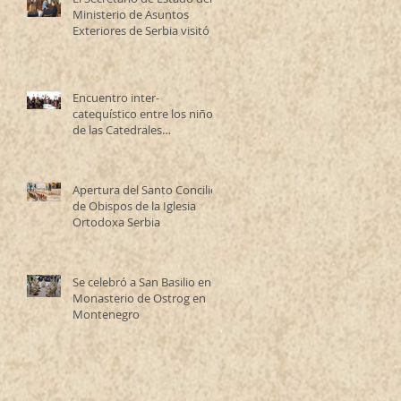
Ministerio de Asuntos
Exteriores de Serbia visitó la
Catedral Ortodoxa Serbia
en Buenos Aires y habló con
los fieles
Encuentro inter-
catequístico entre los niños
de las Catedrales
Antioqueña y Serbia
Apertura del Santo Concilio
de Obispos de la Iglesia
Ortodoxa Serbia
Se celebró a San Basilio en el
Monasterio de Ostrog en
Montenegro