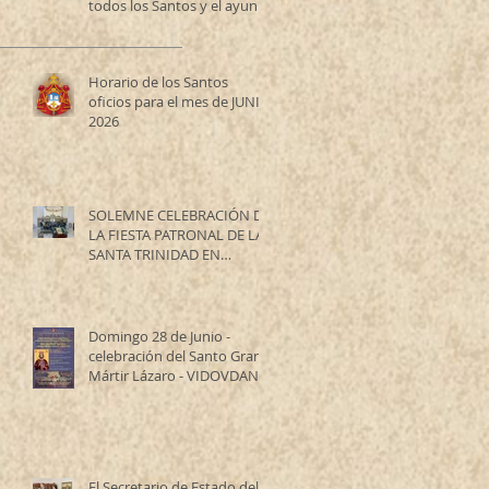
todos los Santos y el ayuno
de los Santos Apóstoles
Horario de los Santos
oficios para el mes de JUNIO
2026
SOLEMNE CELEBRACIÓN DE
LA FIESTA PATRONAL DE LA
SANTA TRINIDAD EN
RESISTENCIA
Domingo 28 de Junio -
celebración del Santo Gran
Mártir Lázaro - VIDOVDAN
El Secretario de Estado del