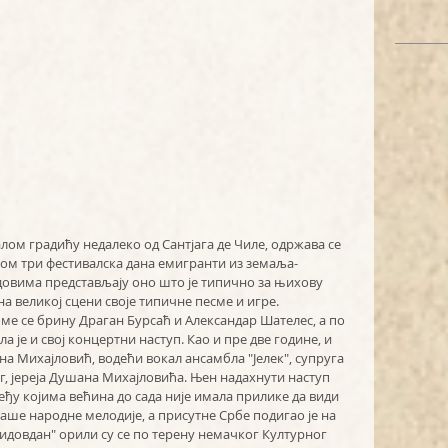
лом градићу недалеко од Сантјага де Чиле, одржава се 
 Током три фестивалска дана емигранти из земаља-
довима представљају оно што је типично за њихову 
 на великој сцени своје типичне песме и игре.
ме се брину Драган Бурсаћ и Александар Шателес, а по 
а је и свој концертни наступ. Као и пре две године, и 
а Михајловић, водећи вокал ансамбла "Јелек", супруга 
, јереја Душана Михајловића. Њен надахнути наступ 
ђу којима већина до сада није имала прилике да види 
аше народне мелодије, а присутне Србе подигао је на 
"Видовдан" орили су се по терену немачког Културног 