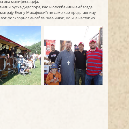
ва ова манифестација.
ници руске дијаспоре, као и службеници амбасаде 
осматрају Елину Михајловић не само као представницу 
ховог фолклорног ансабла "Каљинка", који је наступио 