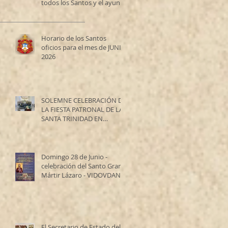
todos los Santos y el ayuno
de los Santos Apóstoles
Horario de los Santos
oficios para el mes de JUNIO
2026
SOLEMNE CELEBRACIÓN DE
LA FIESTA PATRONAL DE LA
SANTA TRINIDAD EN
RESISTENCIA
Domingo 28 de Junio -
celebración del Santo Gran
Mártir Lázaro - VIDOVDAN
El Secretario de Estado del