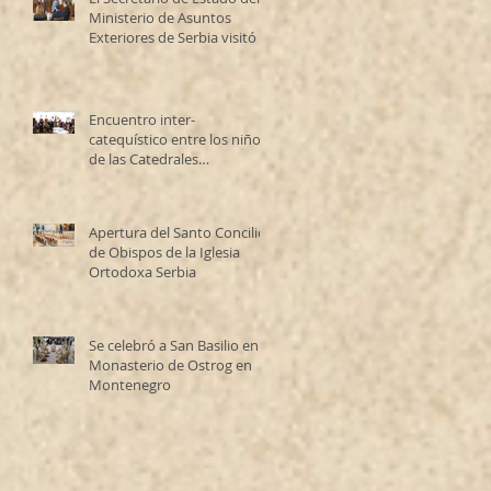
Ministerio de Asuntos
Exteriores de Serbia visitó la
Catedral Ortodoxa Serbia
en Buenos Aires y habló con
los fieles
Encuentro inter-
catequístico entre los niños
de las Catedrales
Antioqueña y Serbia
Apertura del Santo Concilio
de Obispos de la Iglesia
Ortodoxa Serbia
Se celebró a San Basilio en el
Monasterio de Ostrog en
Montenegro