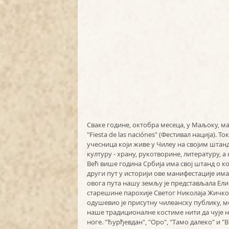
Сваке године, октобра месеца, у Маљоку, ма
"Fiesta de las naciónes" (Фестивал нација).
учесница који живе у Чилеу на својим штан
културу - храну, рукотворине, литературу, а
Већ више година Србија има свој штанд о ко
други пут у историји ове манифестације имал
овога пута нашу земљу је представљала Елин
старешине парохије Светог Николаја Жичког
одушевио је присутну чилеанску публику, ме
наше традиционалне костиме нити да чује н
ноге. "Ђурђевдан", "Оро", "Тамо далеко" и 