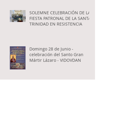
SOLEMNE CELEBRACIÓN DE LA
FIESTA PATRONAL DE LA SANTA
TRINIDAD EN RESISTENCIA
Domingo 28 de Junio -
celebración del Santo Gran
Mártir Lázaro - VIDOVDAN
El Secretario de Estado del
Ministerio de Asuntos
Exteriores de Serbia visitó la
Catedral Ortodoxa Serbia en
Buenos Aires y habló con los
fieles
Encuentro inter-catequístico