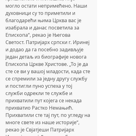
могло остати непримећено. Наши 
духовници су то приметили и 
благодарећи њима Црква вас је 
изабрала и данас посветила за 
Епископа“, рекао је Његова 
Светост. Патријарх српски г. Иринеј 
и додао да га посебно задивљује 
један детаљ из биографије новога 
Епископа Цркве Христове. „То је да 
сте се ви у вашој младости, када сте 
се спремили за једну другу службу 
и постигли пуно успеха у тој 
служби одрекли те службе и 
прихватили пут којега се некада 
прихватио Растко Немањић. 
Прихватили сте тај пут, по угледу на 
многе свете из наше историје“, 
рекао је Свјатјеши Патријарх 