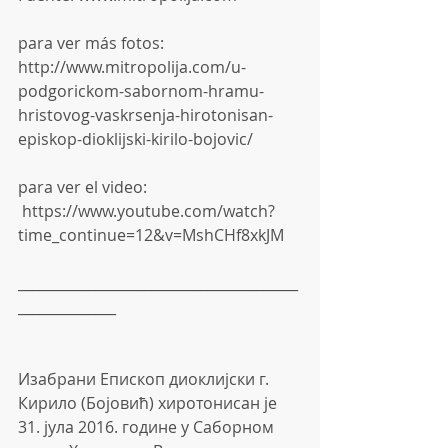
para ver más fotos:
http://www.mitropolija.com/u-
podgorickom-sabornom-hramu-
hristovog-vaskrsenja-hirotonisan-
episkop-dioklijski-kirilo-bojovic/
para ver el video:
 https://www.youtube.com/watch?
time_continue=12&v=MshCHf8xkJM
________________________________________
______________
Изабрани Епископ диоклијски г. 
Кирило (Бојовић) хиротонисан је 
31. јула 2016. године у Саборном 