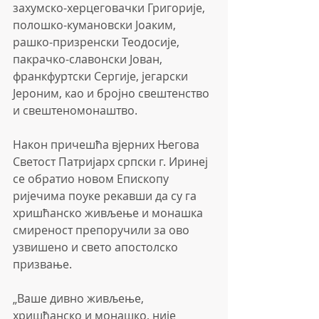
захумско-херцеговачки Григорије, 
полошко-кумановски Јоаким, 
рашко-призренски Теодосије, 
пакрачко-славонски Јован, 
франкфуртски Сергије, јегарски 
Јероним, као и бројно свештенство 
и свештеномонаштво.
Након причешћа вјерних Његова 
Светост Патријарх српски г. Иринеј 
се обратио новом Епископу 
ријечима поуке рекавши да су га 
хришћанско живљење и монашка 
смиреност препоручили за ово 
узвишено и свето апостолско 
призвање.
„Ваше дивно живљење, 
хришћанско и монашко, није 