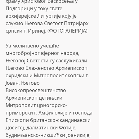
храму Христовог Васкрсења у 
Подгорици у току свете 
архијерејске Литургије коју је 
служио Његова Светост Патријарх 
српски г. Иринеј. (ФОТОГАЛЕРИЈА)
Уз молитвено учешће 
многобројног вјерног народа, 
Његовој Светости су саслуживали 
Његово Блаженство Архиепископ 
охридски и Митрополит скопски г. 
Јован, Његово 
Високопреосвештенство 
Архиепископ цетињски 
Митрополит црногорско-
приморски г. Амфилохије и господа 
Епископи британско-скандинавски 
Доситеј, далматински Фотије, 
будимљанско-никшићки Јоаникије, 