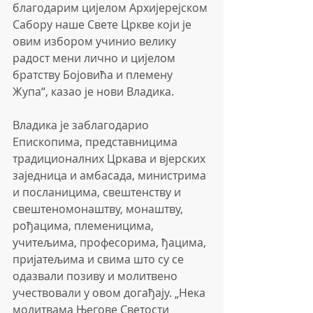
благодарим цијелом Архијерејском 
Сабору наше Свете Цркве који је 
овим избором учинио велику 
радост мени лично и цијелом 
братству Бојовића и племену 
Жупа“, казао је нови Владика.
Владика је заблагодарио 
Епископима, представницима 
традиционалних Цркава и вјерских 
заједница и амбасада, министрима 
и посланицима, свештенству и 
свештеномонаштву, монаштву, 
рођацима, племеницима, 
учитељима, професорима, ђацима, 
пријатељима и свима што су се 
одазвали позиву и молитвено 
учествовали у овом догађају. „Нека 
молитвама Његове Светости 