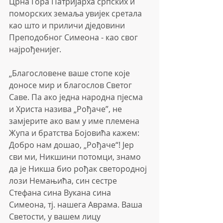
Црна Гора Патријарха српских и 
поморских земаља увијек сретала 
као што и приличи дједовини 
Преподобног Симеона - као свог 
најрођенијег.
„Благословене ваше стопе које 
доносе мир и благослов Светог 
Саве. Па ако једна народна пјесма 
и Христа назива „Рођаче”, не 
замјерите ако вам у име племена 
Жупа и братства Бојовића кажем: 
Добро нам дошао, „Рођаче“! Јер 
сви ми, Никшини потомци, знамо 
да је Никша био рођак светородној 
лози Немањића, син сестре 
Стефана сина Вукана сина 
Симеона, тј. нашега Аврама. Ваша 
Светости, у вашем лицу 