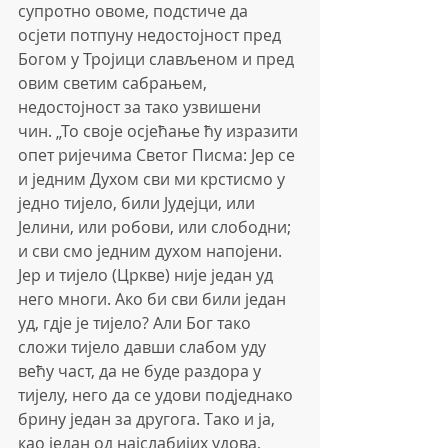
супротно овоме, подстиче да 
осјети потпуну недостојност пред 
Богом у Тројици слављеном и пред 
овим светим сабрањем, 
недостојност за тако узвишени 
чин. „То своје осјећање ћу изразити 
опет ријечима Светог Писма: Јер се 
и једним Духом сви ми крстисмо у 
једно тијело, били Јудејци, или 
Јелини, или робови, или слободни; 
и сви смо једним духом напојени. 
Јер и тијело (Цркве) није један уд 
него многи. Ако би сви били један 
уд, гдје је тијело? Али Бог тако 
сложи тијело давши слабом уду 
већу част, да не буде раздора у 
тијелу, него да се удови подједнако 
брину један за другога. Тако и ја, 
као један од најслабијих удова, 