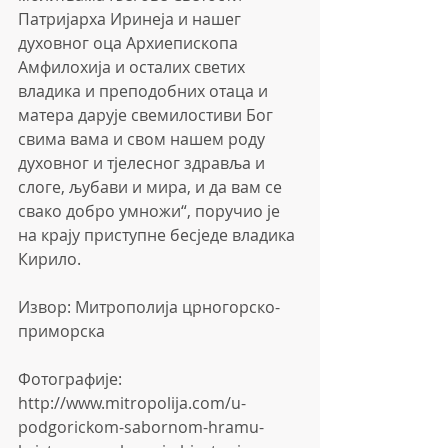
Патријарха Иринеја и нашег 
духовног оца Архиепископа 
Амфилохија и осталих светих 
владика и преподобних отаца и 
матера дарује свемилостиви Бог 
свима вама и свом нашем роду 
духовног и тјелесног здравља и 
слоге, љубави и мира, и да вам се 
свако добро умножи“, поручио је 
на крају приступне бесједе владика 
Кирило.
Извор: Митрополија црногорско-
приморска
Фотографије:
http://www.mitropolija.com/u-
podgorickom-sabornom-hramu-