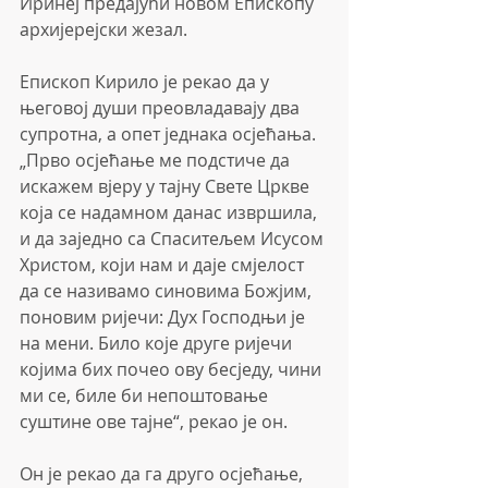
Иринеј предајући новом Епископу 
архијерејски жезал.
Епископ Кирило је рекао да у 
његовој души преовладавају два 
супротна, а опет једнака осјећања. 
„Прво осјећање ме подстиче да 
искажем вјеру у тајну Свете Цркве 
која се надамном данас извршила, 
и да заједно са Спаситељем Исусом 
Христом, који нам и даје смјелост 
да се називамо синовима Божјим, 
поновим ријечи: Дух Господњи је 
на мени. Било које друге ријечи 
којима бих почео ову бесједу, чини 
ми се, биле би непоштовање 
суштине ове тајне“, рекао је он.
Он је рекао да га друго осјећање, 