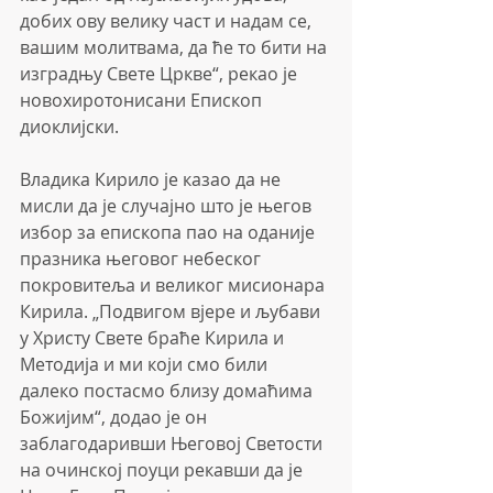
добих ову велику част и надам се, 
вашим молитвама, да ће то бити на 
изградњу Свете Цркве“, рекао је 
новохиротонисани Епископ 
диоклијски.
Владика Кирило је казао да не 
мисли да је случајно што је његов 
избор за епископа пао на оданије 
празника његовог небеског 
покровитеља и великог мисионара 
Кирила. „Подвигом вјере и љубави 
у Христу Свете браће Кирила и 
Методија и ми који смо били 
далеко постасмо близу домаћима 
Божијим“, додао је он 
заблагодаривши Његовој Светости 
на очинској поуци рекавши да је 