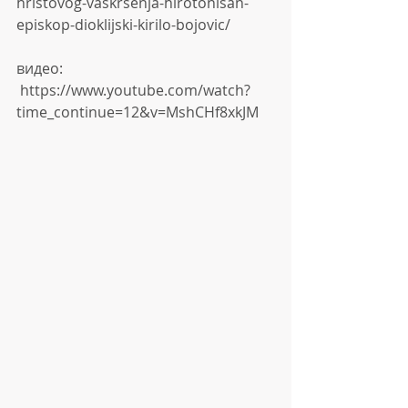
hristovog-vaskrsenja-hirotonisan-
episkop-dioklijski-kirilo-bojovic/
видео:
 https://www.youtube.com/watch?
time_continue=12&v=MshCHf8xkJM